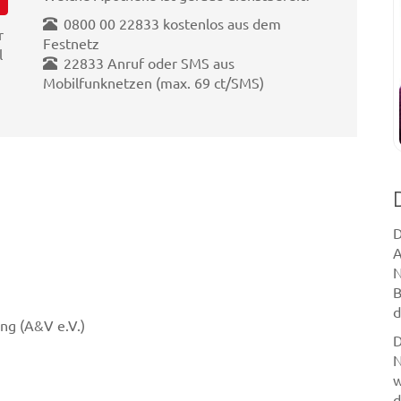
0800 00 22833 kostenlos aus dem
r
Festnetz
l
22833 Anruf oder SMS aus
Mobilfunknetzen (max. 69 ct/SMS)
D
A
N
B
d
ng (A&V e.V.)
D
N
w
d