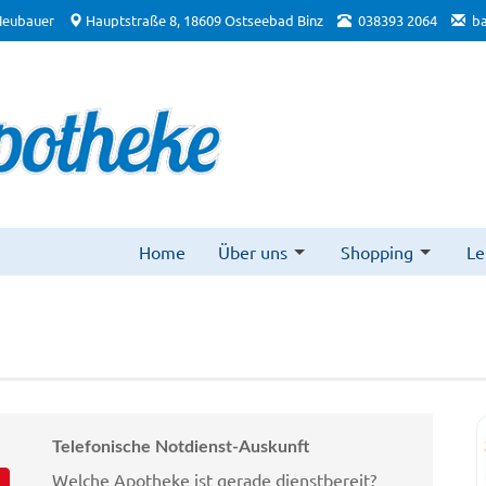
Neubauer
Hauptstraße 8, 18609 Ostseebad Binz
038393 2064
b
Home
Über uns
Shopping
Le
Telefonische Notdienst-Auskunft
Welche Apotheke ist gerade dienstbereit?