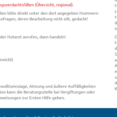
ngsverdachtsfällen (Übersicht, regional)
.
N
z
ellen bitte direkt unter den dort angegeben Nummern
N
 Anfragen, deren Bearbeitung nicht eilt, gedacht!
d
i
der Notarzt anrufen, dann handeln!
D
N
d
S
gewicht)
a
A
e
u
d
Bewußtseinslage, Atmung und äußere Auffälligkeiten
K
tion kann die Beratungsstelle bei Vergiftungen oder
nweisungen zur Ersten Hilfe geben.