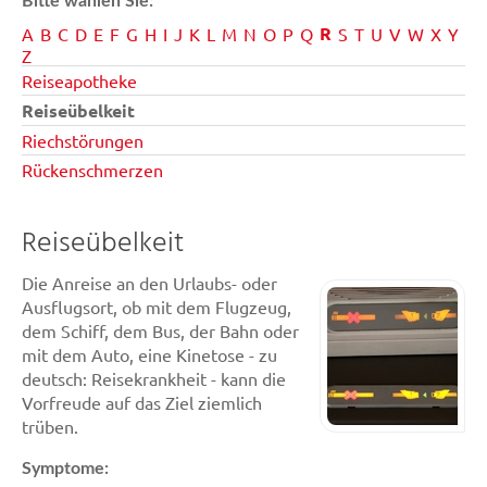
Bitte wählen Sie:
R
A
B
C
D
E
F
G
H
I
J
K
L
M
N
O
P
Q
S
T
U
V
W
X
Y
Z
Reiseapotheke
Reiseübelkeit
Riechstörungen
Rückenschmerzen
Reiseübelkeit
Die Anreise an den Urlaubs- oder
Ausflugsort, ob mit dem Flugzeug,
dem Schiff, dem Bus, der Bahn oder
mit dem Auto, eine Kinetose - zu
deutsch: Reisekrankheit - kann die
Vorfreude auf das Ziel ziemlich
trüben.
Symptome: