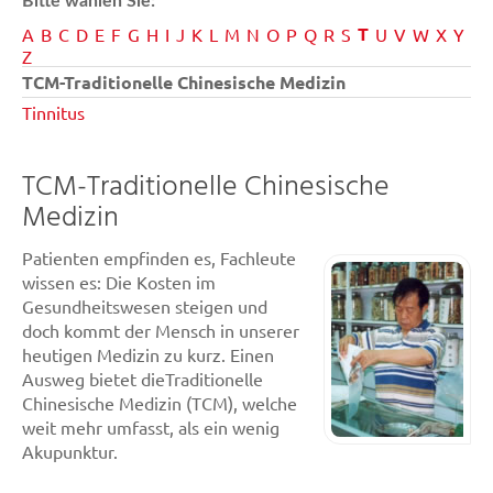
Bitte wählen Sie:
T
A
B
C
D
E
F
G
H
I
J
K
L
M
N
O
P
Q
R
S
U
V
W
X
Y
Z
TCM-Traditionelle Chinesische Medizin
Tinnitus
TCM-Traditionelle Chinesische
Medizin
Patienten empfinden es, Fachleute
wissen es: Die Kosten im
Gesundheitswesen steigen und
doch kommt der Mensch in unserer
heutigen Medizin zu kurz. Einen
Ausweg bietet dieTraditionelle
Chinesische Medizin (TCM), welche
weit mehr umfasst, als ein wenig
Akupunktur.