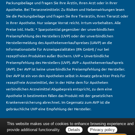
Packungsbeilage und fragen Sie Ihre Ärztin, Ihren Arzt oder in Ihrer
Apotheke. Bei Tierarzneimitteln: Zu Risiken und Nebenwirkungen lesen
Sie die Packungsbeilage und fragen Sie Ihre Tierärztin, Ihren Tierarzt oder
in Ihrer Apotheke. Nur solange Vorrat reicht. Irrtum vorbehalten. Alle
Preise inkl. MwSt. * Sparpotential gegenüber der unverbindlichen
Preisempfehlung des Herstellers (UVP) oder der unverbindlichen
Herstellermeldung des Apothekenverkaufspreises (UAVP) an die
Informationsstelle für Arzneispezialitäten (IFA GmbH) / nur bei
rezeptfreien Produkten außer Büchern. UVP = Unverbindliche
Preisempfehlung des Herstellers (UVP). AVP = Apothekenverkaufspreis
(AVP). Der AVP ist keine unverbindliche Preisempfehlung der Hersteller.
Der AVP ist ein von den Apotheken selbst in Ansatz gebrachter Preis für
rezeptfreie Arzneimittel, der in der Höhe dem für Apotheken
verbindlichen Arzneimittel Abgabepreis entspricht, zu dem eine
Apotheke in bestimmten Fällen das Produkt mit der gesetzlichen
Krankenversicherung abrechnet. Im Gegensatz zum AVP ist die
gebräuchliche UVP eine Empfehlung der Hersteller.
This website makes use of cookies to enhance browsing experience and
provide additional functionality.
Details
Privacy policy