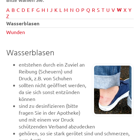
Bitte wählen Sie:
W
A
B
C
D
E
F
G
H
I
J
K
L
M
N
O
P
Q
R
S
T
U
V
X
Y
Z
Wasserblasen
Wunden
Wasserblasen
entstehen durch ein Zuviel an
Reibung (Scheuern) und
Druck, z.B. von Schuhen
sollten nicht geöffnet werden,
da sie sich sonst entzünden
können
sind zu desinfizieren (bitte
fragen Sie in der Apotheke)
und mit einem vor Druck
schützenden Verband abzudecken
gehören, so sie stark gerötet sind und schmerzen,
zum Arzt!