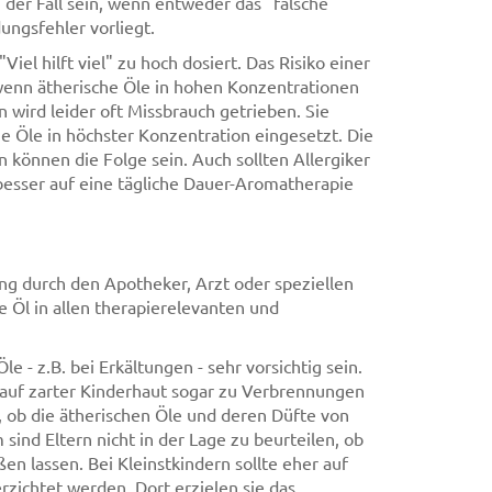
 der Fall sein, wenn entweder das "falsche"
ngsfehler vorliegt.
el hilft viel" zu hoch dosiert. Das Risiko einer
wenn ätherische Öle in hohen Konzentrationen
wird leider oft Missbrauch getrieben. Sie
 Öle in höchster Konzentration eingesetzt. Die
können die Folge sein. Auch sollten Allergiker
besser auf eine tägliche Dauer-Aromatherapie
ng durch den Apotheker, Arzt oder speziellen
e Öl in allen therapierelevanten und
 - z.B. bei Erkältungen - sehr vorsichtig sein.
 auf zarter Kinderhaut sogar zu Verbrennungen
 ob die ätherischen Öle und deren Düfte von
nd Eltern nicht in der Lage zu beurteilen, ob
en lassen. Bei Kleinstkindern sollte eher auf
zichtet werden. Dort erzielen sie das