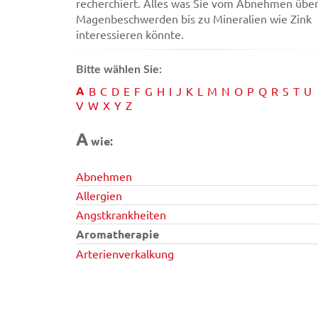
recherchiert. Alles was Sie vom Abnehmen übe
Magenbeschwerden bis zu Mineralien wie Zink
interessieren könnte.
Bitte wählen Sie:
A
B
C
D
E
F
G
H
I
J
K
L
M
N
O
P
Q
R
S
T
U
V
W
X
Y
Z
A
wie:
Abnehmen
Allergien
Angstkrankheiten
Aromatherapie
Arterienverkalkung