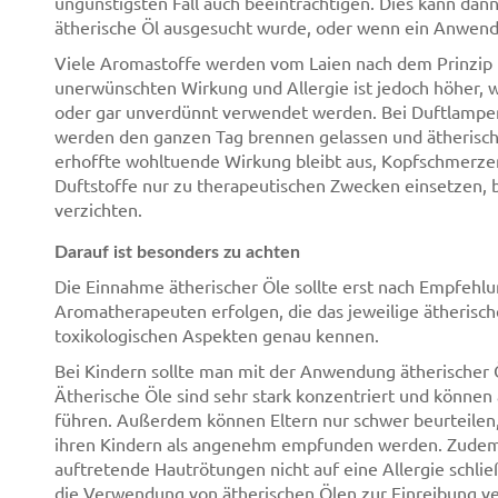
ungünstigsten Fall auch beeinträchtigen. Dies kann dann
ätherische Öl ausgesucht wurde, oder wenn ein Anwendu
Viele Aromastoffe werden vom Laien nach dem Prinzip "Vi
unerwünschten Wirkung und Allergie ist jedoch höher, 
oder gar unverdünnt verwendet werden. Bei Duftlampen 
werden den ganzen Tag brennen gelassen und ätherische
erhoffte wohltuende Wirkung bleibt aus, Kopfschmerzen 
Duftstoffe nur zu therapeutischen Zwecken einsetzen, 
verzichten.
Darauf ist besonders zu achten
Die Einnahme ätherischer Öle sollte erst nach Empfehlu
Aromatherapeuten erfolgen, die das jeweilige ätherisch
toxikologischen Aspekten genau kennen.
Bei Kindern sollte man mit der Anwendung ätherischer Öle
Ätherische Öle sind sehr stark konzentriert und können
führen. Außerdem können Eltern nur schwer beurteilen,
ihren Kindern als angenehm empfunden werden. Zudem si
auftretende Hautrötungen nicht auf eine Allergie schließ
die Verwendung von ätherischen Ölen zur Einreibung ver