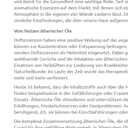
r
und damit für die Gesundheit eine wichtige Rolle. Seit v
aromatische Essenzen auf dem Markt, mit denen sich e
Atmosphäre in die eigenen vier Wände zaubern lässt. D
sinnliche Empfindungen, die über unsere Nase aufge
Vom Nutzen ätherischer Öle
Duftessenzen haben eine positive Wirkung auf das veg
können zur Konzentration oder Entspannung beitragen. 
werden Duftessenzen als Heilmittel eingesetzt. Dabei g
wohltuende Gerüche und die Inhalation von ätherischen
Einatmen von Heildüften zur Linderung von Krankheiten
Naturheilkunde. Im Laufe der Zeit wurde das therapeu
mehr und mehr verfeinert.
Heute ist bekannt, dass die Inhaltsstoffe auch über die
finden beispielsweise in der Gefäßchirurgie oder Frau
Einsatz. Ätherische Öle stimulieren und unterstützen 
Erkältungen, Muskelschmerzen oder Hautproblemen. A
beruhigend, d.h. sie können bei Einschlafstörungen ode
Die komplexe Zusammensetzung ätherischer Öle, die oft 
Grund für ihre vielfältige Wirksamkeit. In ätherischen Ö