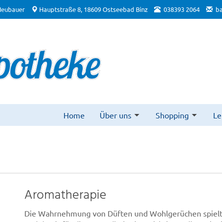
Neubauer
Hauptstraße 8, 18609 Ostseebad Binz
038393 2064
b
Home
Über uns
Shopping
Le
Aromatherapie
Die Wahrnehmung von Düften und Wohlgerüchen spielt f