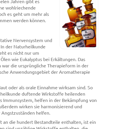
ielen Jahren gibt es
ine wohlriechende
och es geht um mehr als
nommen werden können.
etative Nervensystem und
In der Naturheilkunde
eht es nicht nur um
 Ölen wie Eukalyptus bei Erkältungen. Das
 war die ursprüngliche Therapieform in der
tische Anwendungsgebiet der Aromatherapie
 Haut oder als orale Einnahme wirksam sind. So
enheilkunde duftende Wirkstoffe heilenden
das Immunsystem, helfen in der Bekämpfung von
ußerdem wirken sie harmonisierend und
r Angstzuständen helfen.
an die hundert Bestandteile enthalten, ist ein
len sind unzählige Wirkstoffe enthalten, die