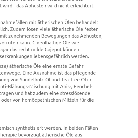
wird - das Abhusten wird nicht erleichtert,
usnahmefällen mit ätherischen Ölen behandelt
lich. Zudem lösen viele ätherische Öle festen
st mit zunehmenden Bewegungen das Abhusten,
orrufen kann. Cineolhaltige Öle wie
 sogar das recht milde Cajeput können
serkrankungen lebensgefährlich werden.
e) ätherische Öle eine ernste Gefahr
n Atemwege. Eine Ausnahme ist das pflegende
hung von Sandelholz-Öl und Tea-Tree Öl in
nti-Blähungs-Mischung mit Anis-, Fenchel-,
tragen und hat zudem eine stresslösende
s oder von homöopathischen Mitteln für die
isch synthetisiert werden. In beiden Fällen
herapie bevorzugt ätherische Öle aus