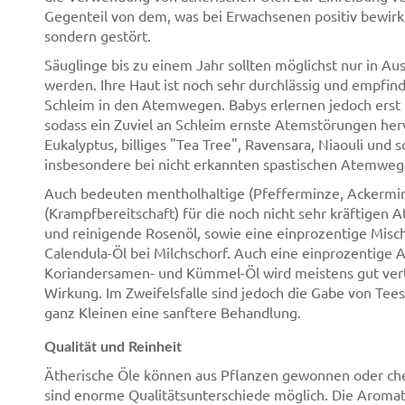
Gegenteil von dem, was bei Erwachsenen positiv bewirkt 
sondern gestört.
Säuglinge bis zu einem Jahr sollten möglichst nur in A
werden. Ihre Haut ist noch sehr durchlässig und empfind
Schleim in den Atemwegen. Babys erlernen jedoch er
sodass ein Zuviel an Schleim ernste Atemstörungen herv
Eukalyptus, billiges "Tea Tree", Ravensara, Niaouli und
insbesondere bei nicht erkannten spastischen Atemweg
Auch bedeuten mentholhaltige (Pfefferminze, Ackerminz
(Krampfbereitschaft) für die noch nicht sehr kräftige
und reinigende Rosenöl, sowie eine einprozentige Misc
Calendula-Öl bei Milchschorf. Auch eine einprozentige A
Koriandersamen- und Kümmel-Öl wird meistens gut ver
Wirkung. Im Zweifelsfalle sind jedoch die Gabe von Tee
ganz Kleinen eine sanftere Behandlung.
Qualität und Reinheit
Ätherische Öle können aus Pflanzen gewonnen oder chem
sind enorme Qualitätsunterschiede möglich. Die Aromat