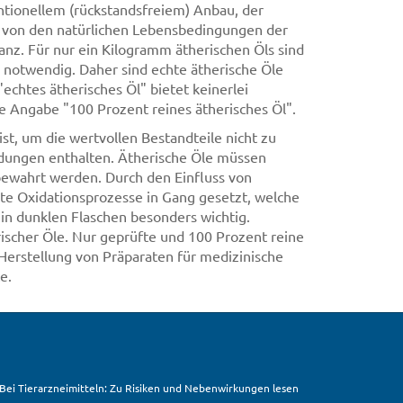
ntionellem (rückstandsfreiem) Anbau, der
g von den natürlichen Lebensbedingungen der
z. Für nur ein Kilogramm ätherischen Öls sind
notwendig. Daher sind echte ätherische Öle
echtes ätherisches Öl" bietet keinerlei
die Angabe "100 Prozent reines ätherisches Öl".
ist, um die wertvollen Bestandteile nicht zu
ndungen enthalten. Ätherische Öle müssen
bewahrt werden. Durch den Einfluss von
rte Oxidationsprozesse in Gang gesetzt, welche
 in dunklen Flaschen besonders wichtig.
ischer Öle. Nur geprüfte und 100 Prozent reine
Herstellung von Präparaten für medizinische
e.
. Bei Tierarzneimitteln: Zu Risiken und Nebenwirkungen lesen