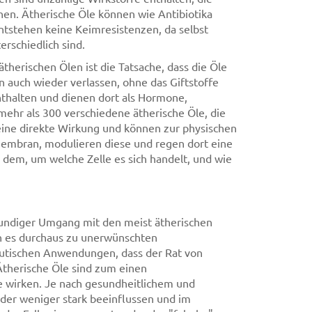
nen. Ätherische Öle können wie Antibiotika
entstehen keine Keimresistenzen, da selbst
rschiedlich sind.
herischen Ölen ist die Tatsache, dass die Öle
n auch wieder verlassen, ohne das Giftstoffe
enthalten und dienen dort als Hormone,
mehr als 300 verschiedene ätherische Öle, die
eine direkte Wirkung und können zur physischen
membran, modulieren diese und regen dort eine
 dem, um welche Zelle es sich handelt, und wie
undiger Umgang mit den meist ätherischen
n es durchaus zu unerwünschten
utischen Anwendungen, dass der Rat von
 Ätherische Öle sind zum einen
e wirken. Je nach gesundheitlichem und
der weniger stark beeinflussen und im