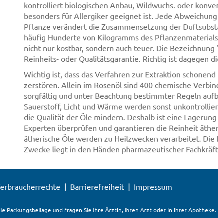
kontrolliert biologischen Anbau, Wildwuchs. oder konve
besonders für Allergiker geeignet ist. Jede Abweichun
Pflanze verändert die Zusammensetzung der Duftsubstan
häufig Hunderte von Kilogramms des Pflanzenmaterials 
nicht nur kostbar, sondern auch teuer. Die Bezeichnung "
Reinheits- oder Qualitätsgarantie. Richtig ist dagegen 
Wichtig ist, dass das Verfahren zur Extraktion schonend 
zerstören. Allein im Rosenöl sind 400 chemische Verbi
sorgfältig und unter Beachtung bestimmter Regeln auf
Sauerstoff, Licht und Wärme werden sonst unkontrollie
die Qualität der Öle mindern. Deshalb ist eine Lagerung
Experten überprüfen und garantieren die Reinheit äther
ätherische Öle werden zu Heilzwecken verarbeitet. Die 
Zwecke liegt in den Händen pharmazeutischer Fachkräft
erbraucherrechte
Barrierefreiheit
Impressum
ie Packungsbeilage und fragen Sie Ihre Ärztin, Ihren Arzt oder in Ihrer Apotheke