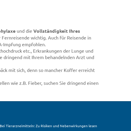
phylaxe
und die
Vollständigkeit Ihres
r Fernreisende wichtig. Auch für Reisende in
 A-Impfung empfohlen.
thochdruck etc., Erkrankungen der Lunge und
äne dringend mit Ihrem behandelnden Arzt und
ck mit sich, denn so mancher Koffer erreicht
len wie z.B. Fieber, suchen Sie dringend einen
. Bei Tierarzneimitteln: Zu Risiken und Nebenwirkungen lesen