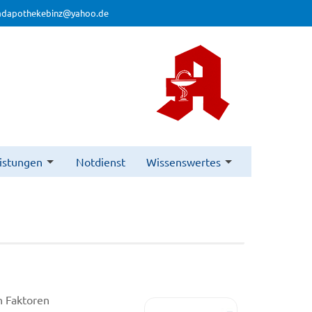
adapothekebinz@yahoo.de
istungen
Notdienst
Wissenswertes
n Faktoren