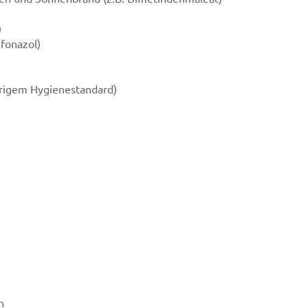
)
ifonazol)
drigem Hygienestandard)
n