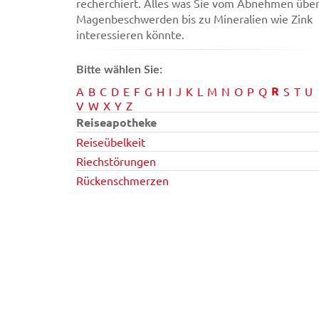
recherchiert. Alles was Sie vom Abnehmen übe
Magenbeschwerden bis zu Mineralien wie Zink
interessieren könnte.
Bitte wählen Sie:
R
A
B
C
D
E
F
G
H
I
J
K
L
M
N
O
P
Q
S
T
U
V
W
X
Y
Z
Reiseapotheke
Reiseübelkeit
Riechstörungen
Rückenschmerzen