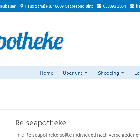
Neubauer
Hauptstraße 8, 18609 Ostseebad Binz
038393 2064
b
Home
Über uns
Shopping
Le
Reiseapotheke
Ihre Reiseapotheke sollte individuell nach verschiedene