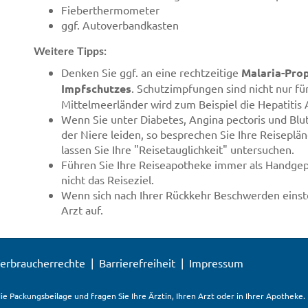
Fieberthermometer
ggf. Autoverbandkasten
Weitere Tipps:
Denken Sie ggf. an eine rechtzeitige
Malaria-Pro
Impfschutzes
. Schutzimpfungen sind nicht nur fü
Mittelmeerländer wird zum Beispiel die Hepatitis
Wenn Sie unter Diabetes, Angina pectoris und Blu
der Niere leiden, so besprechen Sie Ihre Reisepl
lassen Sie Ihre "Reisetauglichkeit" untersuchen.
Führen Sie Ihre Reiseapotheke immer als Handgepä
nicht das Reiseziel.
Wenn sich nach Ihrer Rückkehr Beschwerden einstel
Arzt auf.
erbraucherrechte
Barrierefreiheit
Impressum
ie Packungsbeilage und fragen Sie Ihre Ärztin, Ihren Arzt oder in Ihrer Apotheke