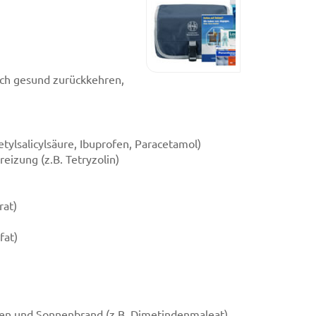
ch gesund zurückkehren,
tylsalicylsäure, Ibuprofen, Paracetamol)
izung (z.B. Tetryzolin)
rat)
fat)
hen und Sonnenbrand (z.B. Dimetindenmaleat)