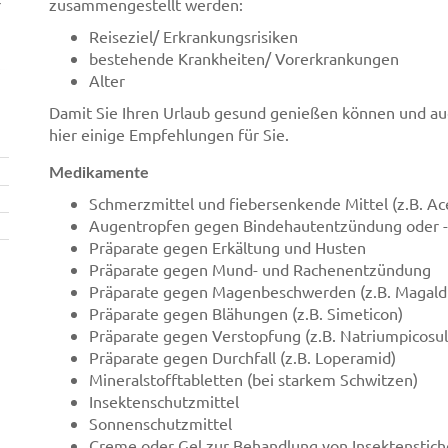
r
zusammengestellt werden:
Reiseziel/ Erkrankungsrisiken
bestehende Krankheiten/ Vorerkrankungen
Alter
Damit Sie Ihren Urlaub gesund genießen können und au
hier einige Empfehlungen für Sie.
Medikamente
Schmerzmittel und fiebersenkende Mittel (z.B. Ace
Augentropfen gegen Bindehautentzündung oder -re
Präparate gegen Erkältung und Husten
Präparate gegen Mund- und Rachenentzündung
Präparate gegen Magenbeschwerden (z.B. Magald
Präparate gegen Blähungen (z.B. Simeticon)
Präparate gegen Verstopfung (z.B. Natriumpicosul
Präparate gegen Durchfall (z.B. Loperamid)
Mineralstofftabletten (bei starkem Schwitzen)
Insektenschutzmittel
Sonnenschutzmittel
Creme oder Gel zur Behandlung von Insektenstic